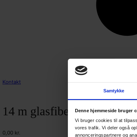
Kontakt
Samtykke
14 m glasfiber flagstang m.
Denne hjemmeside bruger c
Vi bruger cookies til at tilpas
vores trafik. Vi deler også 
0,00
kr.
annonceringspartnere og anal