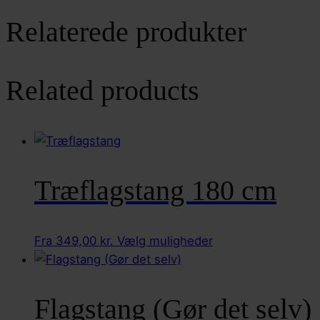
Relaterede produkter
Related products
Træflagstang 180 cm
Dette
Fra
349,00
kr.
Vælg muligheder
vare
har
flere
Flagstang (Gør det selv)
varianter.