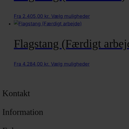
Mulighederne
kan
Dette
Fra
2.405,00
kr.
Vælg muligheder
vælges
vare
på
har
varesiden
flere
Flagstang (Færdigt arbej
varianter.
Mulighederne
kan
Dette
Fra
4.284,00
kr.
Vælg muligheder
vælges
vare
på
har
varesiden
flere
Kontakt
varianter.
Mulighederne
kan
Information
vælges
på