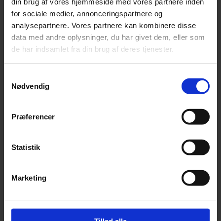
din brug af vores hjemmeside med vores partnere inden
for sociale medier, annonceringspartnere og
analysepartnere. Vores partnere kan kombinere disse
Claus Brunn Christensten
data med andre oplysninger, du har givet dem, eller som
+45
28120500
de har indsamlet fra din brug af deres tjenester.
cc@dkflag.dk
Samtykkevalg
Nødvendig
Camilla Bloch
+45
28686441
cb@dkflag.dk
Præferencer
Brian Ingvartsen
Statistik
+45
88626330
info@dkflag.dk
Marketing
Heidi Chemnitz Larsen
+45
88626330
info@dkflag.dk
Tillad alle