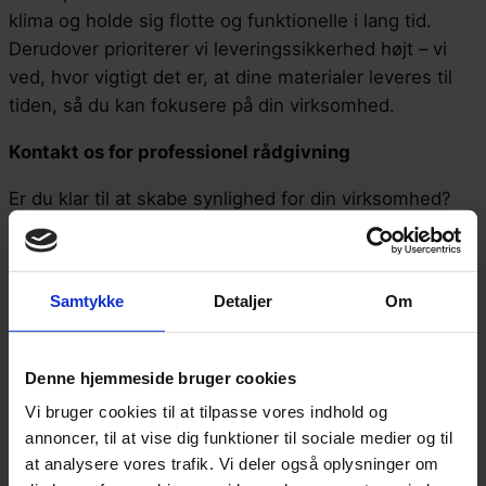
klima og holde sig flotte og funktionelle i lang tid.
Derudover prioriterer vi leveringssikkerhed højt – vi
ved, hvor vigtigt det er, at dine materialer leveres til
tiden, så du kan fokusere på din virksomhed.
Kontakt os for professionel rådgivning
Er du klar til at skabe synlighed for din virksomhed?
Eller har du spørgsmål til vores produkter og services?
Vores erfarne team står klar til at rådgive dig og
hjælpe dig med at finde den helt rigtige løsning.
Samtykke
Detaljer
Om
Kontakt os i dag for en uforpligtende samtale eller et
skræddersyet tilbud – vi glæder os til at gøre din
vision til virkelighed.
Denne hjemmeside bruger cookies
Vi bruger cookies til at tilpasse vores indhold og
annoncer, til at vise dig funktioner til sociale medier og til
at analysere vores trafik. Vi deler også oplysninger om
Holdet bag