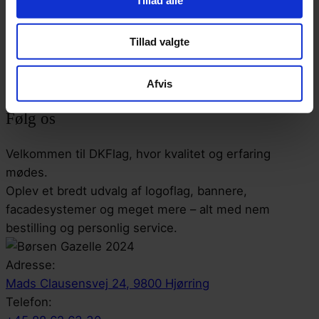
Tillad valgte
Kontakt
Information
Afvis
Følg os
Velkommen til DKFlag, hvor kvalitet og erfaring
mødes.
Oplev et bredt udvalg af logoflag, bannere,
facadesystemer og meget mere – alt med nem
bestilling og personlig service.
Adresse:
Mads Clausensvej 24, 9800 Hjørring
Telefon: