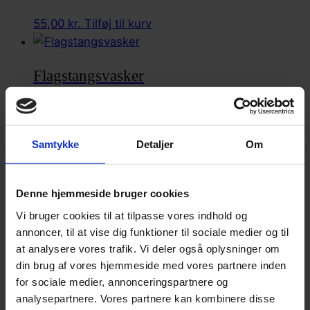
varianter.
55,00
kr.
Tilføj til kurv
Mulighederne
kan
vælges
Flagstangsvasker
på
varesiden
275,00
kr.
Læs mere
Samtykke
Detaljer
Om
Fairybell juletræsbelysning til flagstang
Denne hjemmeside bruger cookies
Dette
Fra
3.845,00
kr.
Vælg muligheder
vare
Vi bruger cookies til at tilpasse vores indhold og
har
annoncer, til at vise dig funktioner til sociale medier og til
at analysere vores trafik. Vi deler også oplysninger om
flere
Kontakt
din brug af vores hjemmeside med vores partnere inden
varianter.
for sociale medier, annonceringspartnere og
Mulighederne
Information
analysepartnere. Vores partnere kan kombinere disse
kan