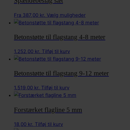
Spændebeslag sæt
flere
varianter.
Dette
Fra
387,00
kr.
Vælg muligheder
Mulighederne
vare
kan
har
vælges
Betonstøtte til flagstang 4-8 meter
flere
på
varianter.
varesiden
1.252,00
kr.
Tilføj til kurv
Mulighederne
kan
vælges
Betonstøtte til flagstang 9-12 meter
på
varesiden
1.519,00
kr.
Tilføj til kurv
Forstærket flagline 5 mm
18,00
kr.
Tilføj til kurv