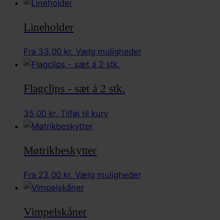
Lineholder
Dette
Fra
33,00
kr.
Vælg muligheder
vare
har
Flagclips - sæt á 2 stk.
flere
varianter.
35,00
kr.
Tilføj til kurv
Mulighederne
kan
vælges
Møtrikbeskytter
på
varesiden
Dette
Fra
23,00
kr.
Vælg muligheder
vare
har
Vimpelskåner
flere