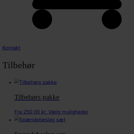
Kontakt
Tilbehør
Tilbehørs pakke
Dette
Fra
250,00
kr.
Vælg muligheder
vare
har