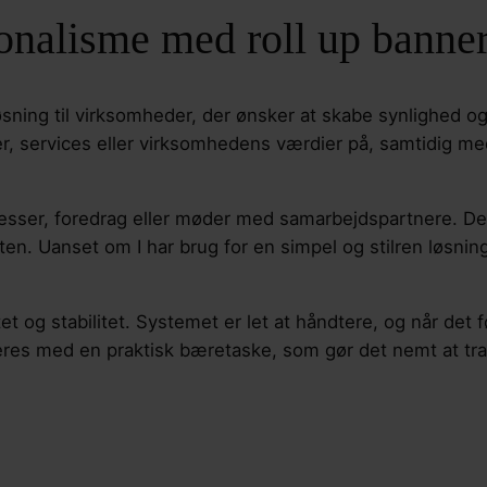
onalisme med roll up banne
løsning til virksomheder, der ønsker at skabe synlighed o
, services eller virksomhedens værdier på, samtidig med a
messer, foredrag eller møder med samarbejdspartnere. De
rten. Uanset om I har brug for en simpel og stilren løsnin
 og stabilitet. Systemet er let at håndtere, og når det fø
veres med en praktisk bæretaske, som gør det nemt at 