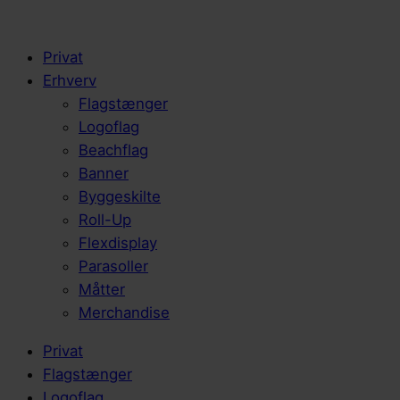
Privat
Erhverv
Flagstænger
Logoflag
Beachflag
Banner
Byggeskilte
Roll-Up
Flexdisplay
Parasoller
Måtter
Merchandise
Privat
Flagstænger
Logoflag