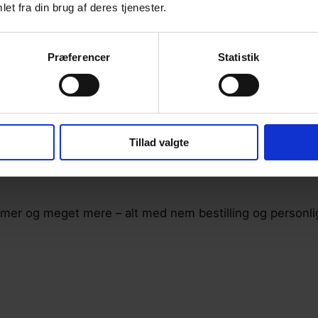
et fra din brug af deres tjenester.
Præferencer
Statistik
Tillad valgte
emer og meget mere – alt med nem bestilling og personli