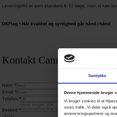
Leveringstid er som standard 8-10 dage, men vi kan leve
DKFlag – Når kvalitet og synlighed går hånd i hånd.
Kontakt Camilla
Samtykke
Navn
*
Email
*
Denne hjemmeside bruger c
Telefon
*
Vi bruger cookies til at tilpas
Besked
vores trafik. Vi deler også 
Besked
*
Telefon
annonceringspartnere og anal