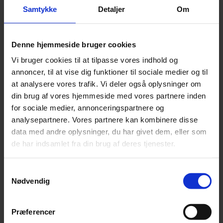
Samtykke
Detaljer
Om
Hos DKFlag tilbyder vi et stort udvalg af produkter og
ydelser, der sikrer din synlighed. Blandt vores mest
populære løsninger finder du:
Denne hjemmeside bruger cookies
Vi bruger cookies til at tilpasse vores indhold og
Facadeskilte:
Gør din virksomhed let at finde og
annoncer, til at vise dig funktioner til sociale medier og til
genkendelig.
at analysere vores trafik. Vi deler også oplysninger om
Reklamebannere:
Ideelle til messer, events eller
din brug af vores hjemmeside med vores partnere inden
midlertidige kampagner.
for sociale medier, annonceringspartnere og
Pyloner:
Perfekt til virksomheder, der ønsker
analysepartnere. Vores partnere kan kombinere disse
synlighed fra lang afstand.
data med andre oplysninger, du har givet dem, eller som
Bilreklame:
Udnyt din bil som en rullende
de har indsamlet fra din brug af deres tjenester.
reklamesøjle.
Samtykkevalg
Vi tilbyder også flag og flagstænger, der kan supplere
Nødvendig
din skilteløsning og tilføje et ekstra professionelt
touch.
Præferencer