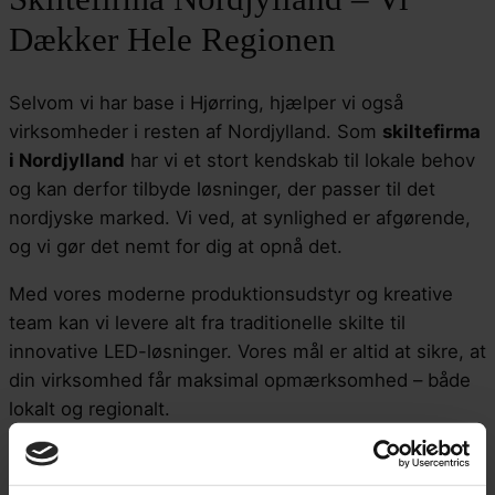
Dækker Hele Regionen
Selvom vi har base i Hjørring, hjælper vi også
virksomheder i resten af Nordjylland. Som
skiltefirma
i Nordjylland
har vi et stort kendskab til lokale behov
og kan derfor tilbyde løsninger, der passer til det
nordjyske marked. Vi ved, at synlighed er afgørende,
og vi gør det nemt for dig at opnå det.
Med vores moderne produktionsudstyr og kreative
team kan vi levere alt fra traditionelle skilte til
innovative LED-løsninger. Vores mål er altid at sikre, at
din virksomhed får maksimal opmærksomhed – både
lokalt og regionalt.
Vores Produkter og Ydelser